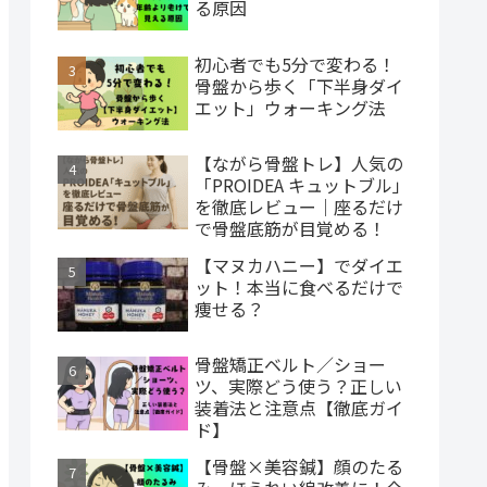
る原因
初心者でも5分で変わる！
骨盤から歩く「下半身ダイ
エット」ウォーキング法
【ながら骨盤トレ】人気の
「PROIDEA キュットブル」
を徹底レビュー｜座るだけ
で骨盤底筋が目覚める！
【マヌカハニー】でダイエ
ット！本当に食べるだけで
痩せる？
骨盤矯正ベルト／ショー
ツ、実際どう使う？正しい
装着法と注意点【徹底ガイ
ド】
【骨盤×美容鍼】顔のたる