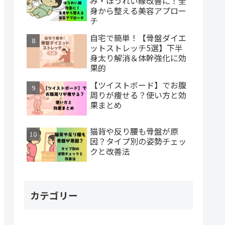
み・ほうれい線改善に！全
身から整える美容アプロー
チ
自宅で簡単！【骨盤ダイエ
ットストレッチ5選】下半
身太り解消＆体幹強化に効
果的
【ツイストボード】でお腹
周りが痩せる？使い方と効
果まとめ
猫背や反り腰も骨盤が原
因？タイプ別の姿勢チェッ
クと改善法
カテゴリー