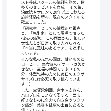
スト養成スクールの講師を務め、数
多くのセラピストを育成。 その後、
治療院やサロンで20年以上にわたる
施術経験を積み、現在のスタイルを
確立しました。
「研究者」としての論理的な視点
と、「施術家」として現場で培った
指先の感覚。 この両面から、忙しい
女性たちが日常で取り入れられる
「本当に意味のあるケア」を追求し
ています。
そんな私の元気の源は、甘いものと
コーヒー。 毎食後のデザートは欠か
せない、至福の時間です♪（その
分、体型維持のために毎日のエクサ
サイズには必死で取り組んでいま
す！）
また、宝塚歌劇団、倉木麻衣さん、
ハロプロをこよなく愛する一面も。
好きなものに全力で向き合うワクワ
ク感が、美容や健康の土台にあると
信じています。