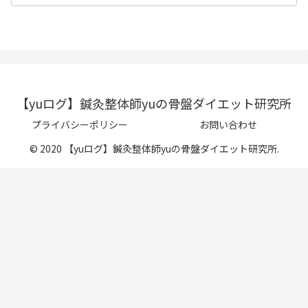
【yuログ】鍼灸整体師yuの骨盤ダイエット研究所
プライバシーポリシー
お問い合わせ
© 2020 【yuログ】鍼灸整体師yuの骨盤ダイエット研究所.