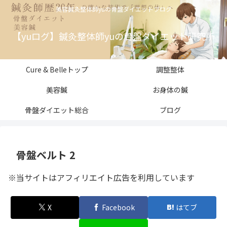
美容鍼灸整体師yuの骨盤ダイエットブログ
【yuログ】鍼灸整体師yuの骨盤ダイエット研究所
Cure & Belleトップ
調整整体
美容鍼
お身体の鍼
骨盤ダイエット総合
ブログ
骨盤ベルト 2
※当サイトはアフィリエイト広告を利用しています
X
Facebook
はてブ