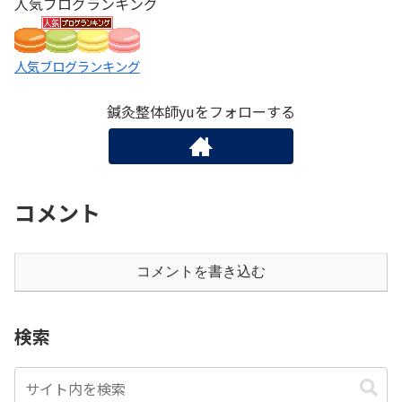
人気ブログランキング
人気ブログランキング
鍼灸整体師yuをフォローする
コメント
コメントを書き込む
検索