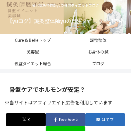
美容鍼灸整体師yuの骨盤ダイエットブログ
【yuログ】鍼灸整体師yuの骨盤ダイエット研究所
Cure & Belleトップ
調整整体
美容鍼
お身体の鍼
骨盤ダイエット総合
ブログ
骨盤ケアでホルモンが安定？
※当サイトはアフィリエイト広告を利用しています
X
Facebook
はてブ