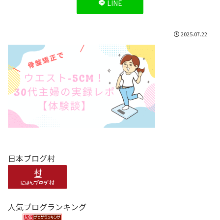
LINE
2025.07.22
日本ブログ村
人気ブログランキング