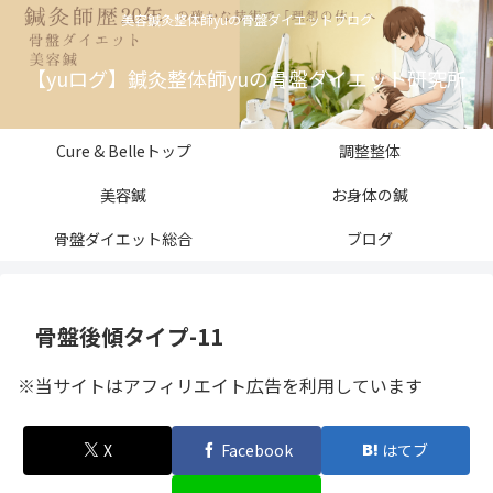
美容鍼灸整体師yuの骨盤ダイエットブログ
【yuログ】鍼灸整体師yuの骨盤ダイエット研究所
Cure & Belleトップ
調整整体
美容鍼
お身体の鍼
骨盤ダイエット総合
ブログ
骨盤後傾タイプ-11
※当サイトはアフィリエイト広告を利用しています
X
Facebook
はてブ