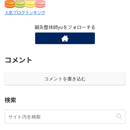
人気ブログランキング
鍼灸整体師yuをフォローする
コメント
コメントを書き込む
検索