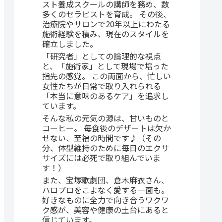
スト養成スクールの講師を務め、数
多くのセラピストを育成。 その後、
治療院やサロンで20年以上にわたる
施術経験を積み、現在のスタイルを
確立しました。
「研究者」としての論理的な視点
と、「施術家」として現場で培った
指先の感覚。 この両面から、忙しい
女性たちが日常で取り入れられる
「本当に意味のあるケア」を追求し
ています。
そんな私の元気の源は、甘いものと
コーヒー。 毎食後のデザートは欠か
せない、至福の時間です♪（その
分、体型維持のために毎日のエクサ
サイズには必死で取り組んでいま
す！）
また、宝塚歌劇団、倉木麻衣さん、
ハロプロをこよなく愛する一面も。
好きなものに全力で向き合うワクワ
ク感が、美容や健康の土台にあると
信じています。