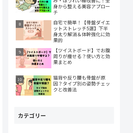
み・ほうれい線改善に！全
身から整える美容アプロー
チ
自宅で簡単！【骨盤ダイエ
ットストレッチ5選】下半
身太り解消＆体幹強化に効
果的
【ツイストボード】でお腹
周りが痩せる？使い方と効
果まとめ
猫背や反り腰も骨盤が原
因？タイプ別の姿勢チェッ
クと改善法
カテゴリー