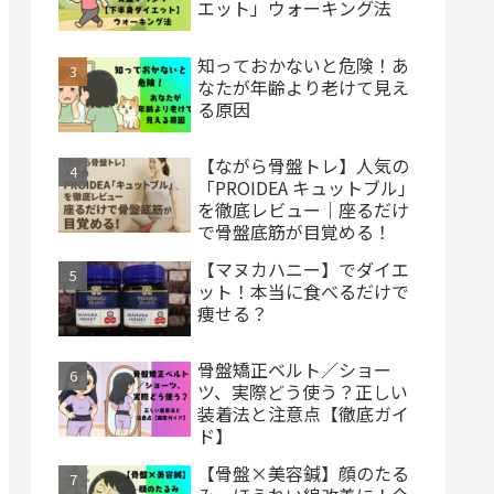
エット」ウォーキング法
知っておかないと危険！あ
なたが年齢より老けて見え
る原因
【ながら骨盤トレ】人気の
「PROIDEA キュットブル」
を徹底レビュー｜座るだけ
で骨盤底筋が目覚める！
【マヌカハニー】でダイエ
ット！本当に食べるだけで
痩せる？
骨盤矯正ベルト／ショー
ツ、実際どう使う？正しい
装着法と注意点【徹底ガイ
ド】
【骨盤×美容鍼】顔のたる