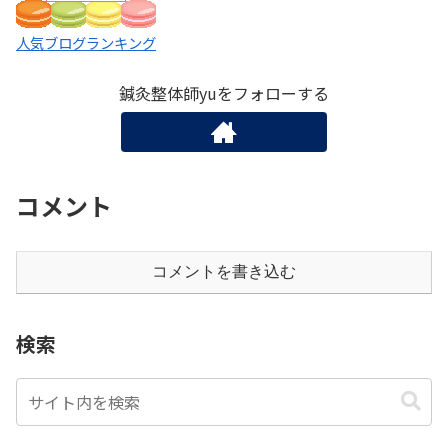
人気ブログランキング
鍼灸整体師yuをフォローする
コメント
コメントを書き込む
検索