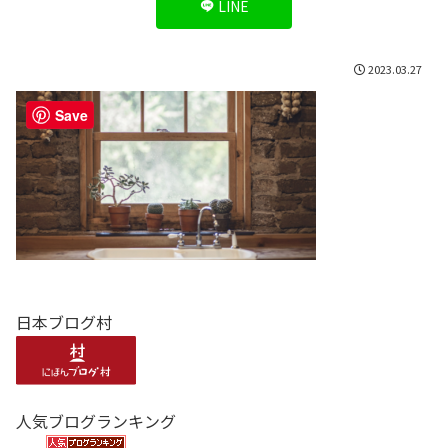
LINE
2023.03.27
Save
日本ブログ村
人気ブログランキング