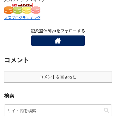
人気ブログランキング
鍼灸整体師yuをフォローする
コメント
コメントを書き込む
検索