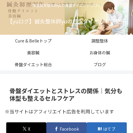
美容鍼灸整体師yuの骨盤ダイエットブログ
【yuログ】鍼灸整体師yuの骨盤ダイエット研究所
Cure & Belleトップ
調整整体
美容鍼
お身体の鍼
骨盤ダイエット総合
ブログ
骨盤ダイエットとストレスの関係｜気分も
体型も整えるセルフケア
※当サイトはアフィリエイト広告を利用しています
X
Facebook
はてブ