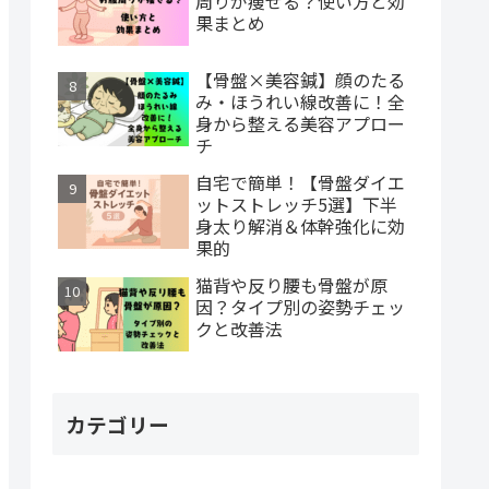
周りが痩せる？使い方と効
果まとめ
【骨盤×美容鍼】顔のたる
み・ほうれい線改善に！全
身から整える美容アプロー
チ
自宅で簡単！【骨盤ダイエ
ットストレッチ5選】下半
身太り解消＆体幹強化に効
果的
猫背や反り腰も骨盤が原
因？タイプ別の姿勢チェッ
クと改善法
カテゴリー