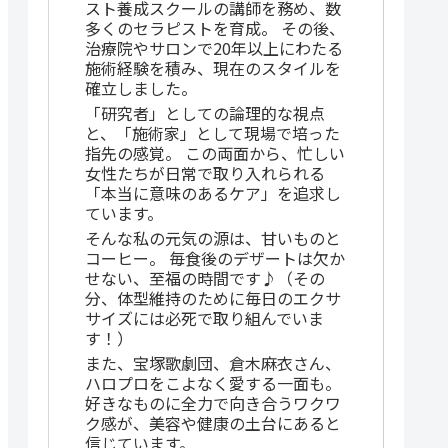
スト養成スクールの講師を務め、数
多くのセラピストを育成。 その後、
治療院やサロンで20年以上にわたる
施術経験を積み、現在のスタイルを
確立しました。
「研究者」としての論理的な視点
と、「施術家」として現場で培った
指先の感覚。 この両面から、忙しい
女性たちが日常で取り入れられる
「本当に意味のあるケア」を追求し
ています。
そんな私の元気の源は、甘いものと
コーヒー。 毎食後のデザートは欠か
せない、至福の時間です♪（その
分、体型維持のために毎日のエクサ
サイズには必死で取り組んでいま
す！）
また、宝塚歌劇団、倉木麻衣さん、
ハロプロをこよなく愛する一面も。
好きなものに全力で向き合うワクワ
ク感が、美容や健康の土台にあると
信じています。