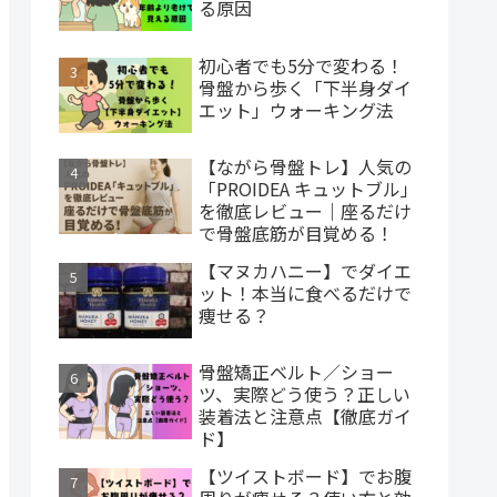
る原因
初心者でも5分で変わる！
骨盤から歩く「下半身ダイ
エット」ウォーキング法
【ながら骨盤トレ】人気の
「PROIDEA キュットブル」
を徹底レビュー｜座るだけ
で骨盤底筋が目覚める！
【マヌカハニー】でダイエ
ット！本当に食べるだけで
痩せる？
骨盤矯正ベルト／ショー
ツ、実際どう使う？正しい
装着法と注意点【徹底ガイ
ド】
【ツイストボード】でお腹