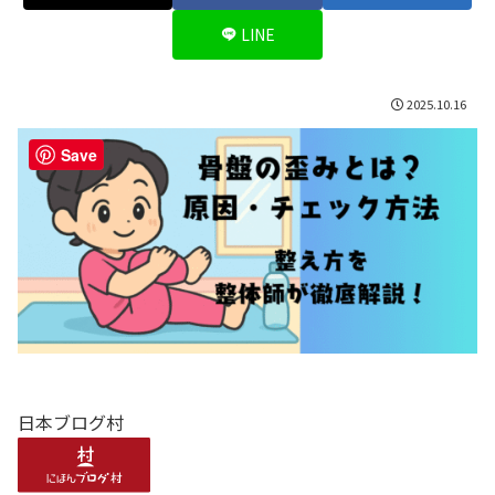
LINE
2025.10.16
Save
日本ブログ村