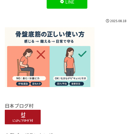
LINE
2025.08.18
日本ブログ村