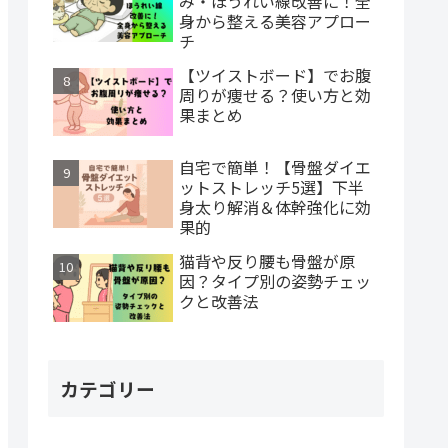
み・ほうれい線改善に！全
身から整える美容アプロー
チ
【ツイストボード】でお腹
周りが痩せる？使い方と効
果まとめ
自宅で簡単！【骨盤ダイエ
ットストレッチ5選】下半
身太り解消＆体幹強化に効
果的
猫背や反り腰も骨盤が原
因？タイプ別の姿勢チェッ
クと改善法
カテゴリー