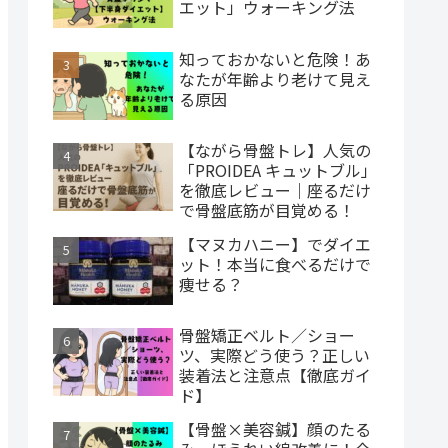
エット」ウォーキング法
知っておかないと危険！あ
なたが年齢より老けて見え
る原因
【ながら骨盤トレ】人気の
「PROIDEA キュットブル」
を徹底レビュー｜座るだけ
で骨盤底筋が目覚める！
【マヌカハニー】でダイエ
ット！本当に食べるだけで
痩せる？
骨盤矯正ベルト／ショー
ツ、実際どう使う？正しい
装着法と注意点【徹底ガイ
ド】
【骨盤×美容鍼】顔のたる