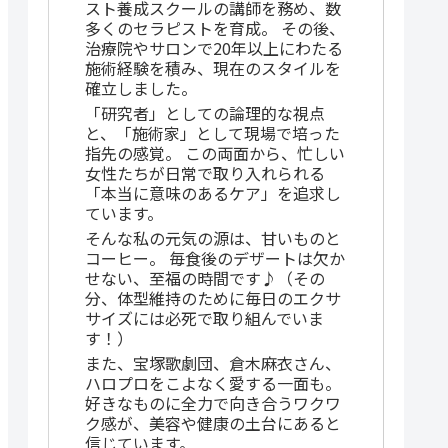
スト養成スクールの講師を務め、数
多くのセラピストを育成。 その後、
治療院やサロンで20年以上にわたる
施術経験を積み、現在のスタイルを
確立しました。
「研究者」としての論理的な視点
と、「施術家」として現場で培った
指先の感覚。 この両面から、忙しい
女性たちが日常で取り入れられる
「本当に意味のあるケア」を追求し
ています。
そんな私の元気の源は、甘いものと
コーヒー。 毎食後のデザートは欠か
せない、至福の時間です♪（その
分、体型維持のために毎日のエクサ
サイズには必死で取り組んでいま
す！）
また、宝塚歌劇団、倉木麻衣さん、
ハロプロをこよなく愛する一面も。
好きなものに全力で向き合うワクワ
ク感が、美容や健康の土台にあると
信じています。