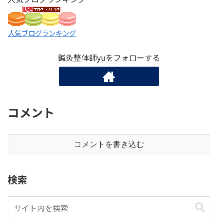
人気ブログランキング
鍼灸整体師yuをフォローする
コメント
コメントを書き込む
検索