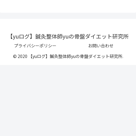
【yuログ】鍼灸整体師yuの骨盤ダイエット研究所
プライバシーポリシー
お問い合わせ
© 2020 【yuログ】鍼灸整体師yuの骨盤ダイエット研究所.