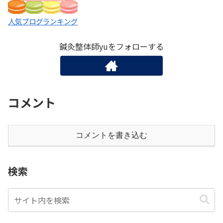
人気ブログランキング
鍼灸整体師yuをフォローする
コメント
コメントを書き込む
検索