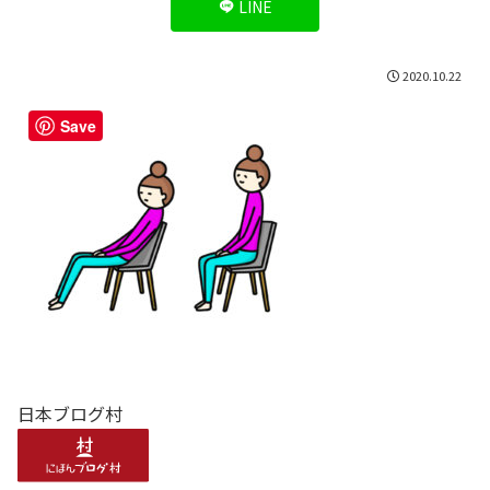
LINE
2020.10.22
Save
日本ブログ村