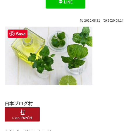
LINE
2020.08.31
2020.09.14
Save
日本ブログ村