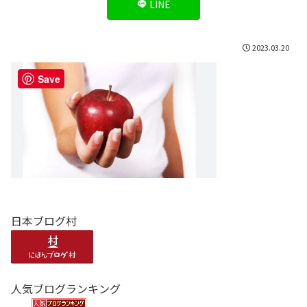
LINE
2023.03.20
Save
日本ブログ村
人気ブログランキング