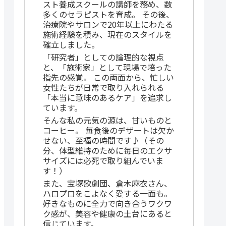
スト養成スクールの講師を務め、数
多くのセラピストを育成。 その後、
治療院やサロンで20年以上にわたる
施術経験を積み、現在のスタイルを
確立しました。
「研究者」としての論理的な視点
と、「施術家」として現場で培った
指先の感覚。 この両面から、忙しい
女性たちが日常で取り入れられる
「本当に意味のあるケア」を追求し
ています。
そんな私の元気の源は、甘いものと
コーヒー。 毎食後のデザートは欠か
せない、至福の時間です♪（その
分、体型維持のために毎日のエクサ
サイズには必死で取り組んでいま
す！）
また、宝塚歌劇団、倉木麻衣さん、
ハロプロをこよなく愛する一面も。
好きなものに全力で向き合うワクワ
ク感が、美容や健康の土台にあると
信じています。