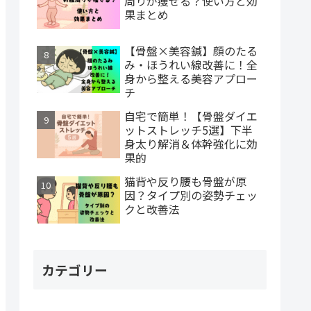
周りが痩せる？使い方と効
果まとめ
【骨盤×美容鍼】顔のたる
み・ほうれい線改善に！全
身から整える美容アプロー
チ
自宅で簡単！【骨盤ダイエ
ットストレッチ5選】下半
身太り解消＆体幹強化に効
果的
猫背や反り腰も骨盤が原
因？タイプ別の姿勢チェッ
クと改善法
カテゴリー