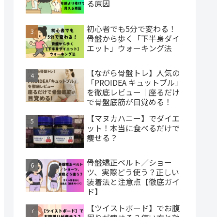
る原因
初心者でも5分で変わる！
骨盤から歩く「下半身ダイ
エット」ウォーキング法
【ながら骨盤トレ】人気の
「PROIDEA キュットブル」
を徹底レビュー｜座るだけ
で骨盤底筋が目覚める！
【マヌカハニー】でダイエ
ット！本当に食べるだけで
痩せる？
骨盤矯正ベルト／ショー
ツ、実際どう使う？正しい
装着法と注意点【徹底ガイ
ド】
【ツイストボード】でお腹