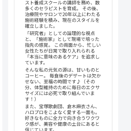
スト養成スクールの講師を務め、数
多くのセラピストを育成。 その後、
治療院やサロンで20年以上にわたる
施術経験を積み、現在のスタイルを
確立しました。
「研究者」としての論理的な視点
と、「施術家」として現場で培った
指先の感覚。 この両面から、忙しい
女性たちが日常で取り入れられる
「本当に意味のあるケア」を追求し
ています。
そんな私の元気の源は、甘いものと
コーヒー。 毎食後のデザートは欠か
せない、至福の時間です♪（その
分、体型維持のために毎日のエクサ
サイズには必死で取り組んでいま
す！）
また、宝塚歌劇団、倉木麻衣さん、
ハロプロをこよなく愛する一面も。
好きなものに全力で向き合うワクワ
ク感が、美容や健康の土台にあると
信じています。