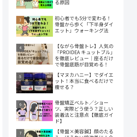
る原因
初心者でも5分で変わる！
骨盤から歩く「下半身ダイ
エット」ウォーキング法
【ながら骨盤トレ】人気の
「PROIDEA キュットブル」
を徹底レビュー｜座るだけ
で骨盤底筋が目覚める！
【マヌカハニー】でダイエ
ット！本当に食べるだけで
痩せる？
骨盤矯正ベルト／ショー
ツ、実際どう使う？正しい
装着法と注意点【徹底ガイ
ド】
【骨盤×美容鍼】顔のたる