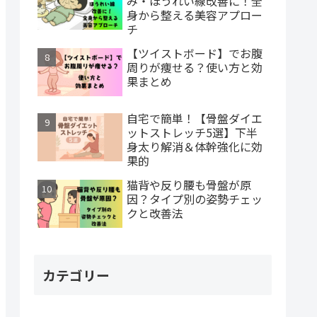
み・ほうれい線改善に！全
身から整える美容アプロー
チ
【ツイストボード】でお腹
周りが痩せる？使い方と効
果まとめ
自宅で簡単！【骨盤ダイエ
ットストレッチ5選】下半
身太り解消＆体幹強化に効
果的
猫背や反り腰も骨盤が原
因？タイプ別の姿勢チェッ
クと改善法
カテゴリー