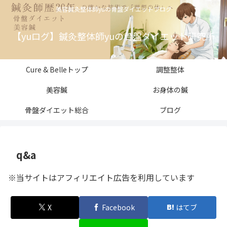
美容鍼灸整体師yuの骨盤ダイエットブログ
【yuログ】鍼灸整体師yuの骨盤ダイエット研究所
Cure & Belleトップ
調整整体
美容鍼
お身体の鍼
骨盤ダイエット総合
ブログ
q&a
※当サイトはアフィリエイト広告を利用しています
X
Facebook
はてブ