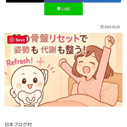
LINE
2025.10.10
Save
日本ブログ村