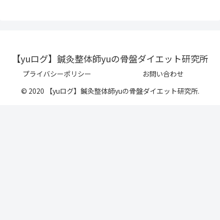
【yuログ】鍼灸整体師yuの骨盤ダイエット研究所
プライバシーポリシー
お問い合わせ
© 2020 【yuログ】鍼灸整体師yuの骨盤ダイエット研究所.