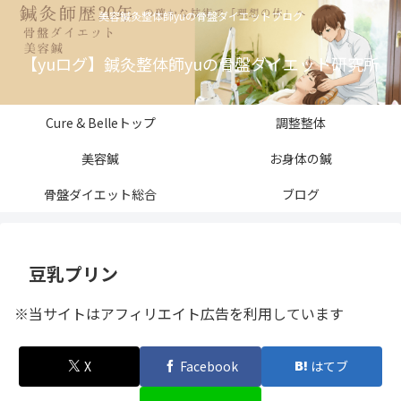
美容鍼灸整体師yuの骨盤ダイエットブログ
【yuログ】鍼灸整体師yuの骨盤ダイエット研究所
Cure & Belleトップ
調整整体
美容鍼
お身体の鍼
骨盤ダイエット総合
ブログ
豆乳プリン
※当サイトはアフィリエイト広告を利用しています
X
Facebook
はてブ