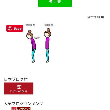
LINE
2021.03.18
Save
日本ブログ村
人気ブログランキング