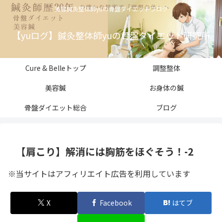
美容鍼灸整体師yuの骨盤ダイエットブログ
【yuログ】鍼灸整体師yuの骨盤ダイエット研究所
Cure & Belleトップ
調整整体
美容鍼
お身体の鍼
骨盤ダイエット総合
ブログ
【肩こり】解消には胸筋をほぐそう！-2
※当サイトはアフィリエイト広告を利用しています
X
Facebook
はてブ