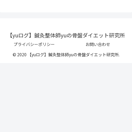
【yuログ】鍼灸整体師yuの骨盤ダイエット研究所
プライバシーポリシー
お問い合わせ
© 2020 【yuログ】鍼灸整体師yuの骨盤ダイエット研究所.