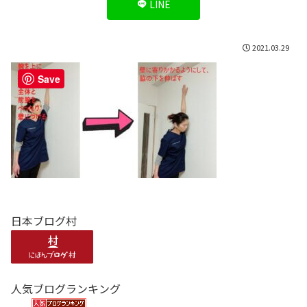
LINE
2021.03.29
Save
日本ブログ村
人気ブログランキング