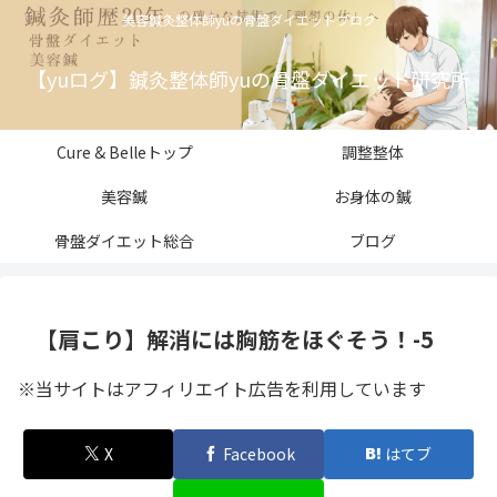
美容鍼灸整体師yuの骨盤ダイエットブログ
【yuログ】鍼灸整体師yuの骨盤ダイエット研究所
Cure & Belleトップ
調整整体
美容鍼
お身体の鍼
骨盤ダイエット総合
ブログ
【肩こり】解消には胸筋をほぐそう！-5
※当サイトはアフィリエイト広告を利用しています
X
Facebook
はてブ