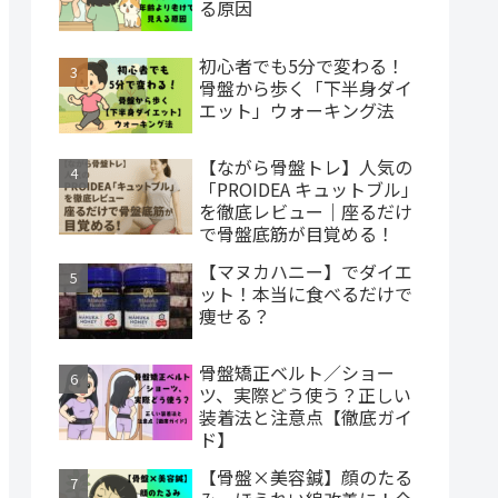
る原因
初心者でも5分で変わる！
骨盤から歩く「下半身ダイ
エット」ウォーキング法
【ながら骨盤トレ】人気の
「PROIDEA キュットブル」
を徹底レビュー｜座るだけ
で骨盤底筋が目覚める！
【マヌカハニー】でダイエ
ット！本当に食べるだけで
痩せる？
骨盤矯正ベルト／ショー
ツ、実際どう使う？正しい
装着法と注意点【徹底ガイ
ド】
【骨盤×美容鍼】顔のたる