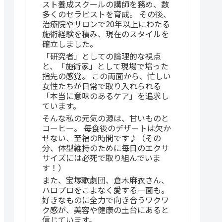
スト養成スクールの講師を務め、数
多くのセラピストを育成。 その後、
治療院やサロンで20年以上にわたる
施術経験を積み、現在のスタイルを
確立しました。
「研究者」としての論理的な視点
と、「施術家」として現場で培った
指先の感覚。 この両面から、忙しい
女性たちが日常で取り入れられる
「本当に意味のあるケア」を追求し
ています。
そんな私の元気の源は、甘いものと
コーヒー。 毎食後のデザートは欠か
せない、至福の時間です♪（その
分、体型維持のために毎日のエクサ
サイズには必死で取り組んでいま
す！）
また、宝塚歌劇団、倉木麻衣さん、
ハロプロをこよなく愛する一面も。
好きなものに全力で向き合うワクワ
ク感が、美容や健康の土台にあると
信じています。