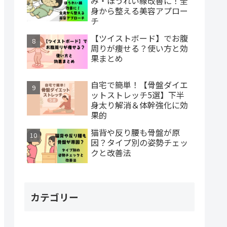
み・ほうれい線改善に！全
身から整える美容アプロー
チ
【ツイストボード】でお腹
周りが痩せる？使い方と効
果まとめ
自宅で簡単！【骨盤ダイエ
ットストレッチ5選】下半
身太り解消＆体幹強化に効
果的
猫背や反り腰も骨盤が原
因？タイプ別の姿勢チェッ
クと改善法
カテゴリー