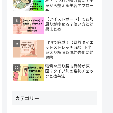
み・ほうれい線改善に！全
身から整える美容アプロー
チ
【ツイストボード】でお腹
周りが痩せる？使い方と効
果まとめ
自宅で簡単！【骨盤ダイエ
ットストレッチ5選】下半
身太り解消＆体幹強化に効
果的
猫背や反り腰も骨盤が原
因？タイプ別の姿勢チェッ
クと改善法
カテゴリー