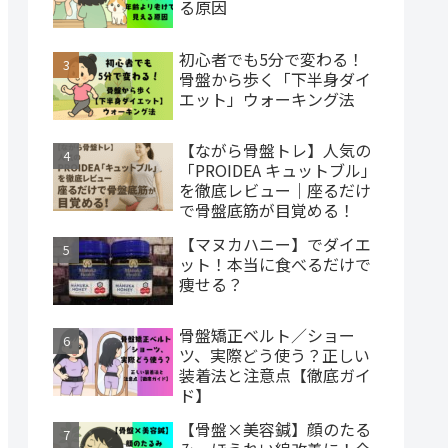
る原因
初心者でも5分で変わる！
骨盤から歩く「下半身ダイ
エット」ウォーキング法
【ながら骨盤トレ】人気の
「PROIDEA キュットブル」
を徹底レビュー｜座るだけ
で骨盤底筋が目覚める！
【マヌカハニー】でダイエ
ット！本当に食べるだけで
痩せる？
骨盤矯正ベルト／ショー
ツ、実際どう使う？正しい
装着法と注意点【徹底ガイ
ド】
【骨盤×美容鍼】顔のたる