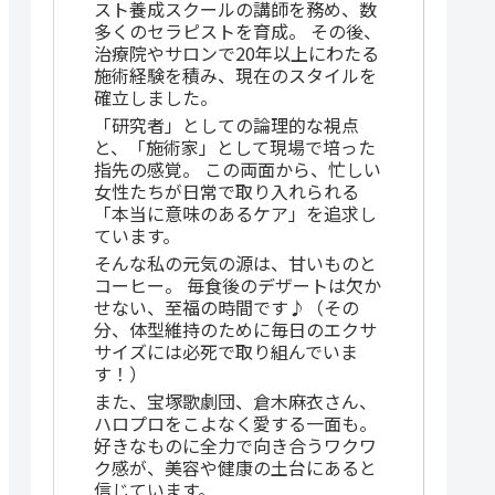
スト養成スクールの講師を務め、数
多くのセラピストを育成。 その後、
治療院やサロンで20年以上にわたる
施術経験を積み、現在のスタイルを
確立しました。
「研究者」としての論理的な視点
と、「施術家」として現場で培った
指先の感覚。 この両面から、忙しい
女性たちが日常で取り入れられる
「本当に意味のあるケア」を追求し
ています。
そんな私の元気の源は、甘いものと
コーヒー。 毎食後のデザートは欠か
せない、至福の時間です♪（その
分、体型維持のために毎日のエクサ
サイズには必死で取り組んでいま
す！）
また、宝塚歌劇団、倉木麻衣さん、
ハロプロをこよなく愛する一面も。
好きなものに全力で向き合うワクワ
ク感が、美容や健康の土台にあると
信じています。