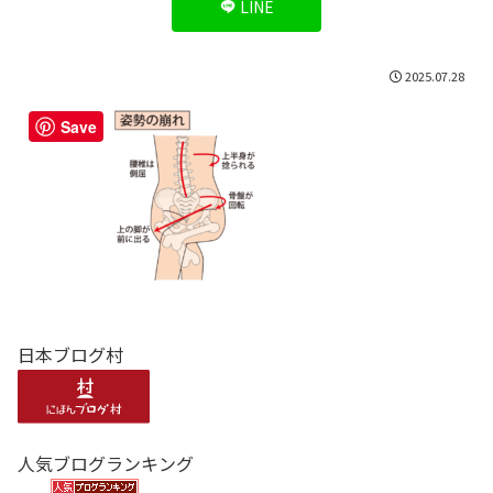
LINE
2025.07.28
Save
日本ブログ村
人気ブログランキング