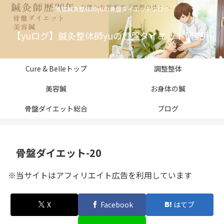
美容鍼灸整体師yuの骨盤ダイエットブログ
【yuログ】鍼灸整体師yuの骨盤ダイエット研究所
Cure & Belleトップ
調整整体
美容鍼
お身体の鍼
骨盤ダイエット総合
ブログ
骨盤ダイエット-20
※当サイトはアフィリエイト広告を利用しています
X
Facebook
はてブ