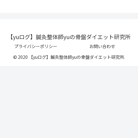
【yuログ】鍼灸整体師yuの骨盤ダイエット研究所
プライバシーポリシー
お問い合わせ
© 2020 【yuログ】鍼灸整体師yuの骨盤ダイエット研究所.