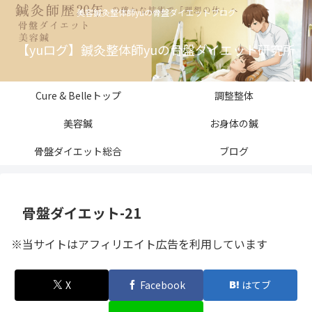
美容鍼灸整体師yuの骨盤ダイエットブログ
【yuログ】鍼灸整体師yuの骨盤ダイエット研究所
Cure & Belleトップ
調整整体
美容鍼
お身体の鍼
骨盤ダイエット総合
ブログ
骨盤ダイエット-21
※当サイトはアフィリエイト広告を利用しています
X
Facebook
はてブ