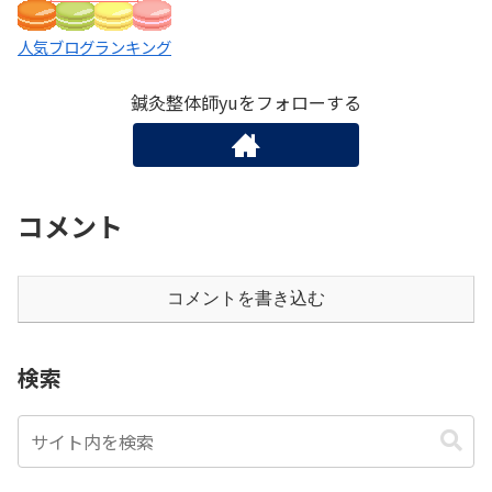
人気ブログランキング
鍼灸整体師yuをフォローする
コメント
コメントを書き込む
検索