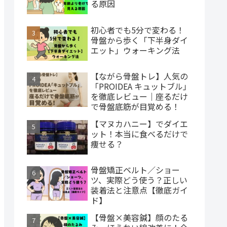
る原因
初心者でも5分で変わる！
骨盤から歩く「下半身ダイ
エット」ウォーキング法
【ながら骨盤トレ】人気の
「PROIDEA キュットブル」
を徹底レビュー｜座るだけ
で骨盤底筋が目覚める！
【マヌカハニー】でダイエ
ット！本当に食べるだけで
痩せる？
骨盤矯正ベルト／ショー
ツ、実際どう使う？正しい
装着法と注意点【徹底ガイ
ド】
【骨盤×美容鍼】顔のたる