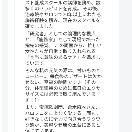
スト養成スクールの講師を務め、数
多くのセラピストを育成。 その後、
治療院やサロンで20年以上にわたる
施術経験を積み、現在のスタイルを
確立しました。
「研究者」としての論理的な視点
と、「施術家」として現場で培った
指先の感覚。 この両面から、忙しい
女性たちが日常で取り入れられる
「本当に意味のあるケア」を追求し
ています。
そんな私の元気の源は、甘いものと
コーヒー。 毎食後のデザートは欠か
せない、至福の時間です♪（その
分、体型維持のために毎日のエクサ
サイズには必死で取り組んでいま
す！）
また、宝塚歌劇団、倉木麻衣さん、
ハロプロをこよなく愛する一面も。
好きなものに全力で向き合うワクワ
ク感が、美容や健康の土台にあると
信じています。