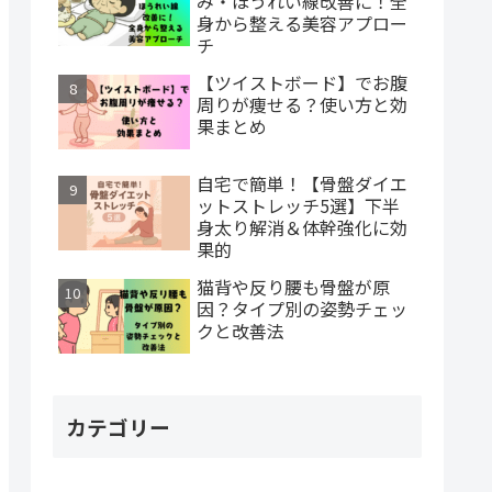
み・ほうれい線改善に！全
身から整える美容アプロー
チ
【ツイストボード】でお腹
周りが痩せる？使い方と効
果まとめ
自宅で簡単！【骨盤ダイエ
ットストレッチ5選】下半
身太り解消＆体幹強化に効
果的
猫背や反り腰も骨盤が原
因？タイプ別の姿勢チェッ
クと改善法
カテゴリー