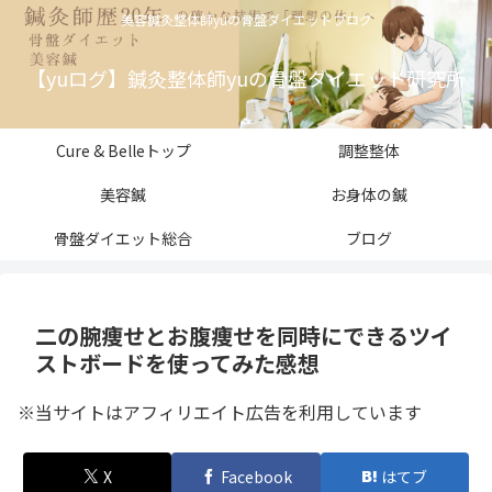
美容鍼灸整体師yuの骨盤ダイエットブログ
【yuログ】鍼灸整体師yuの骨盤ダイエット研究所
Cure & Belleトップ
調整整体
美容鍼
お身体の鍼
骨盤ダイエット総合
ブログ
二の腕痩せとお腹痩せを同時にできるツイ
ストボードを使ってみた感想
※当サイトはアフィリエイト広告を利用しています
X
Facebook
はてブ