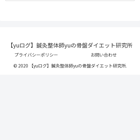
【yuログ】鍼灸整体師yuの骨盤ダイエット研究所
プライバシーポリシー
お問い合わせ
© 2020 【yuログ】鍼灸整体師yuの骨盤ダイエット研究所.