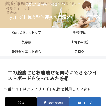
美容鍼灸整体師yuの骨盤ダイエットブログ
【yuログ】鍼灸整体師yuの骨盤ダイエット研究所
Cure & Belleトップ
調整整体
美容鍼
お身体の鍼
骨盤ダイエット総合
ブログ
二の腕痩せとお腹痩せを同時にできるツイ
ストボードを使ってみた感想
※当サイトはアフィリエイト広告を利用しています
X
Facebook
はてブ