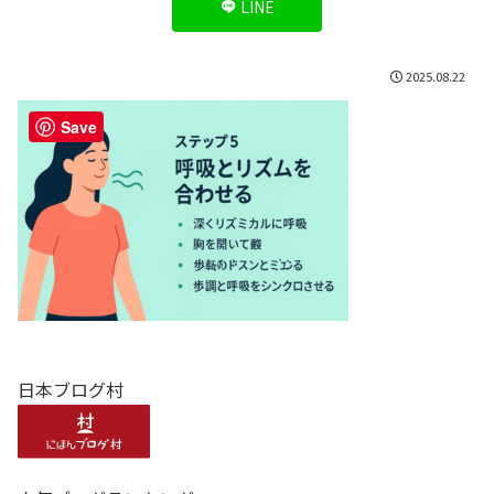
LINE
2025.08.22
Save
日本ブログ村