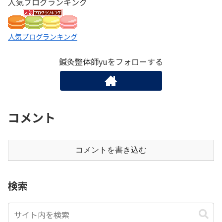
人気ブログランキング
人気ブログランキング
鍼灸整体師yuをフォローする
コメント
コメントを書き込む
検索