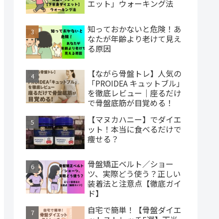
エット」ウォーキング法
知っておかないと危険！あ
なたが年齢より老けて見え
る原因
【ながら骨盤トレ】人気の
「PROIDEA キュットブル」
を徹底レビュー｜座るだけ
で骨盤底筋が目覚める！
【マヌカハニー】でダイエ
ット！本当に食べるだけで
痩せる？
骨盤矯正ベルト／ショー
ツ、実際どう使う？正しい
装着法と注意点【徹底ガイ
ド】
自宅で簡単！【骨盤ダイエ