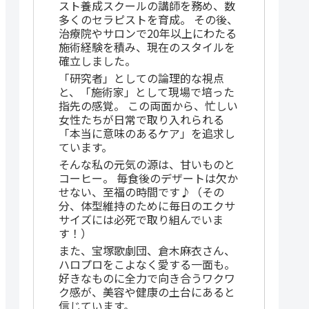
スト養成スクールの講師を務め、数
多くのセラピストを育成。 その後、
治療院やサロンで20年以上にわたる
施術経験を積み、現在のスタイルを
確立しました。
「研究者」としての論理的な視点
と、「施術家」として現場で培った
指先の感覚。 この両面から、忙しい
女性たちが日常で取り入れられる
「本当に意味のあるケア」を追求し
ています。
そんな私の元気の源は、甘いものと
コーヒー。 毎食後のデザートは欠か
せない、至福の時間です♪（その
分、体型維持のために毎日のエクサ
サイズには必死で取り組んでいま
す！）
また、宝塚歌劇団、倉木麻衣さん、
ハロプロをこよなく愛する一面も。
好きなものに全力で向き合うワクワ
ク感が、美容や健康の土台にあると
信じています。