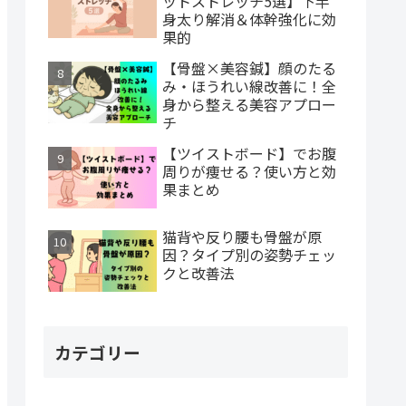
ットストレッチ5選】下半
身太り解消＆体幹強化に効
果的
【骨盤×美容鍼】顔のたる
み・ほうれい線改善に！全
身から整える美容アプロー
チ
【ツイストボード】でお腹
周りが痩せる？使い方と効
果まとめ
猫背や反り腰も骨盤が原
因？タイプ別の姿勢チェッ
クと改善法
カテゴリー