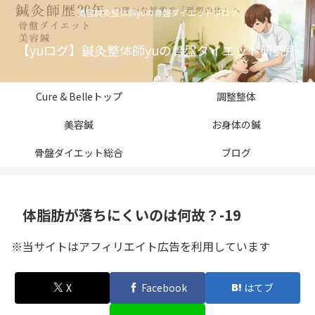
美容鍼灸整体師yuの骨盤ダイエットブログ
【yuログ】鍼灸整体師yuの骨盤ダイエット研究所
Cure & Belleトップ
調整整体
美容鍼
お身体の鍼
骨盤ダイエット総合
ブログ
体脂肪が落ちにくいのは何故？-19
※当サイトはアフィリエイト広告を利用しています
X
Facebook
はてブ