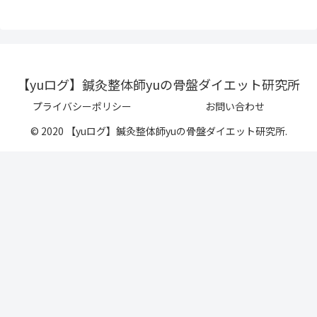
【yuログ】鍼灸整体師yuの骨盤ダイエット研究所
プライバシーポリシー
お問い合わせ
© 2020 【yuログ】鍼灸整体師yuの骨盤ダイエット研究所.