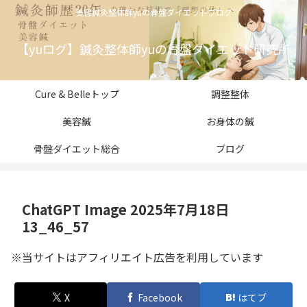
美容鍼灸整体師yuの骨盤ダイエットブログ
【yuログ】鍼灸整体師yuの骨盤ダイエット研究所
Cure & Belleトップ
調整整体
美容鍼
お身体の鍼
骨盤ダイエット総合
ブログ
ChatGPT Image 2025年7月18日
13_46_57
※当サイトはアフィリエイト広告を利用しています
X
Facebook
はてブ