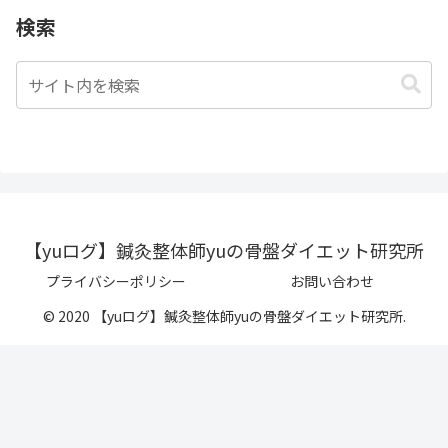
検索
【yuログ】鍼灸整体師yuの骨盤ダイエット研究所
プライバシーポリシー
お問い合わせ
© 2020 【yuログ】鍼灸整体師yuの骨盤ダイエット研究所.