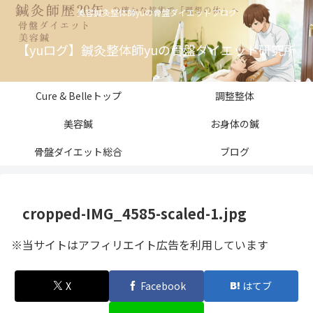
美容鍼灸整体師yuの骨盤ダイエットブログ
【yuログ】鍼灸整体師yuの骨盤ダイエット研究所
Cure & Belleトップ
調整整体
美容鍼
お身体の鍼
骨盤ダイエット総合
ブログ
cropped-IMG_4585-scaled-1.jpg
※当サイトはアフィリエイト広告を利用しています
X
Facebook
はてブ