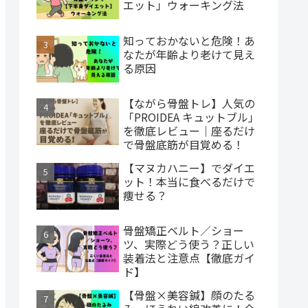
エット」ウォーキング法
知っておかないと危険！あ
なたが年齢より老けて見え
る原因
【ながら骨盤トレ】人気の
「PROIDEA キュットブル」
を徹底レビュー｜座るだけ
で骨盤底筋が目覚める！
【マヌカハニー】でダイエ
ット！本当に食べるだけで
痩せる？
骨盤矯正ベルト／ショー
ツ、実際どう使う？正しい
装着法と注意点【徹底ガイ
ド】
【骨盤×美容鍼】顔のたる