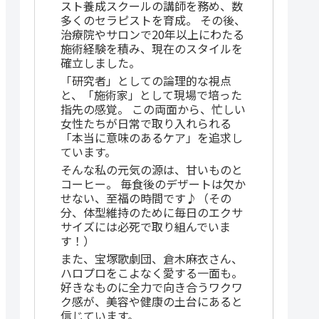
スト養成スクールの講師を務め、数
多くのセラピストを育成。 その後、
治療院やサロンで20年以上にわたる
施術経験を積み、現在のスタイルを
確立しました。
「研究者」としての論理的な視点
と、「施術家」として現場で培った
指先の感覚。 この両面から、忙しい
女性たちが日常で取り入れられる
「本当に意味のあるケア」を追求し
ています。
そんな私の元気の源は、甘いものと
コーヒー。 毎食後のデザートは欠か
せない、至福の時間です♪（その
分、体型維持のために毎日のエクサ
サイズには必死で取り組んでいま
す！）
また、宝塚歌劇団、倉木麻衣さん、
ハロプロをこよなく愛する一面も。
好きなものに全力で向き合うワクワ
ク感が、美容や健康の土台にあると
信じています。