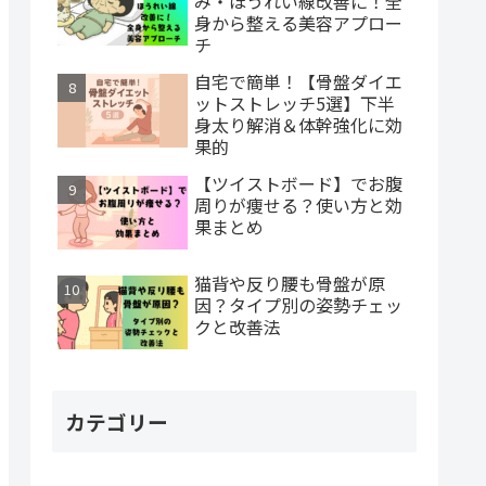
み・ほうれい線改善に！全
身から整える美容アプロー
チ
自宅で簡単！【骨盤ダイエ
ットストレッチ5選】下半
身太り解消＆体幹強化に効
果的
【ツイストボード】でお腹
周りが痩せる？使い方と効
果まとめ
猫背や反り腰も骨盤が原
因？タイプ別の姿勢チェッ
クと改善法
カテゴリー