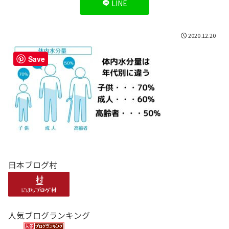
LINE
2020.12.20
Save
日本ブログ村
人気ブログランキング