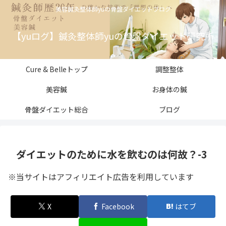
美容鍼灸整体師yuの骨盤ダイエットブログ
【yuログ】鍼灸整体師yuの骨盤ダイエット研究所
Cure & Belleトップ
調整整体
美容鍼
お身体の鍼
骨盤ダイエット総合
ブログ
ダイエットのために水を飲むのは何故？-3
※当サイトはアフィリエイト広告を利用しています
X
Facebook
はてブ