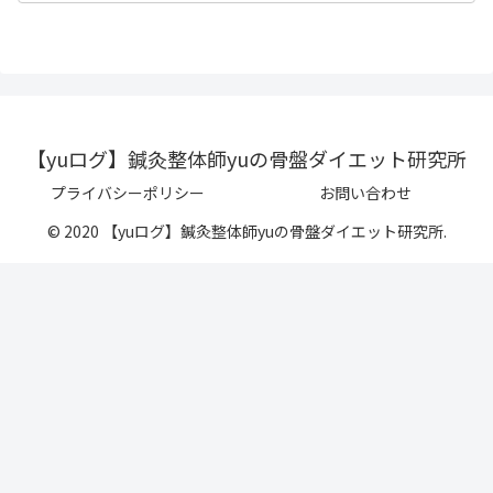
【yuログ】鍼灸整体師yuの骨盤ダイエット研究所
プライバシーポリシー
お問い合わせ
© 2020 【yuログ】鍼灸整体師yuの骨盤ダイエット研究所.