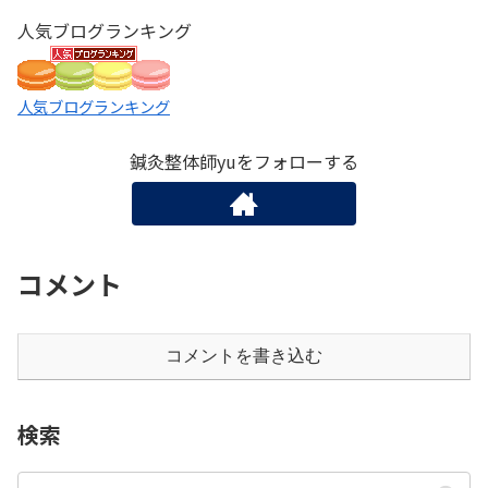
人気ブログランキング
人気ブログランキング
鍼灸整体師yuをフォローする
コメント
コメントを書き込む
検索