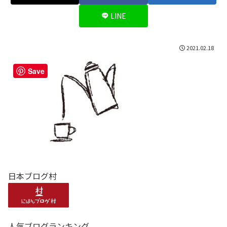
LINE
2021.02.18
Save
日本ブログ村
人気ブログランキング