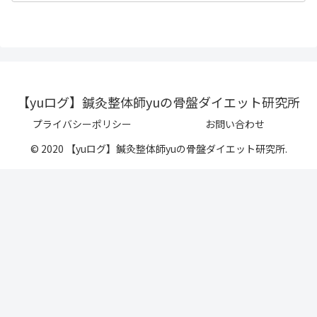
【yuログ】鍼灸整体師yuの骨盤ダイエット研究所
プライバシーポリシー
お問い合わせ
© 2020 【yuログ】鍼灸整体師yuの骨盤ダイエット研究所.