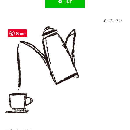
LINE
2021.02.18
Save