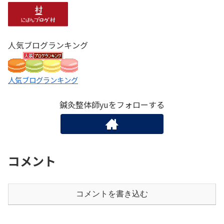
人気ブログランキング
人気ブログランキング
鍼灸整体師yuをフォローする
コメント
コメントを書き込む