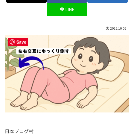
LINE
2025.10.05
Save
日本ブログ村