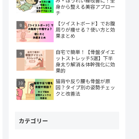
み・ほうれい線改善に！全
身から整える美容アプロー
チ
【ツイストボード】でお腹
周りが痩せる？使い方と効
果まとめ
自宅で簡単！【骨盤ダイエ
ットストレッチ5選】下半
身太り解消＆体幹強化に効
果的
猫背や反り腰も骨盤が原
因？タイプ別の姿勢チェッ
クと改善法
カテゴリー