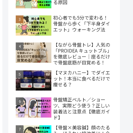
る原因
初心者でも5分で変わる！
骨盤から歩く「下半身ダイ
エット」ウォーキング法
【ながら骨盤トレ】人気の
「PROIDEA キュットブル」
を徹底レビュー｜座るだけ
で骨盤底筋が目覚める！
【マヌカハニー】でダイエ
ット！本当に食べるだけで
痩せる？
骨盤矯正ベルト／ショー
ツ、実際どう使う？正しい
装着法と注意点【徹底ガイ
ド】
【骨盤×美容鍼】顔のたる