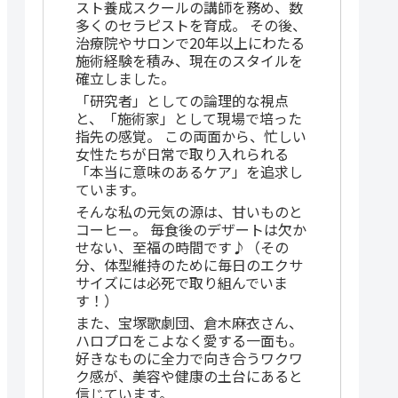
スト養成スクールの講師を務め、数
多くのセラピストを育成。 その後、
治療院やサロンで20年以上にわたる
施術経験を積み、現在のスタイルを
確立しました。
「研究者」としての論理的な視点
と、「施術家」として現場で培った
指先の感覚。 この両面から、忙しい
女性たちが日常で取り入れられる
「本当に意味のあるケア」を追求し
ています。
そんな私の元気の源は、甘いものと
コーヒー。 毎食後のデザートは欠か
せない、至福の時間です♪（その
分、体型維持のために毎日のエクサ
サイズには必死で取り組んでいま
す！）
また、宝塚歌劇団、倉木麻衣さん、
ハロプロをこよなく愛する一面も。
好きなものに全力で向き合うワクワ
ク感が、美容や健康の土台にあると
信じています。