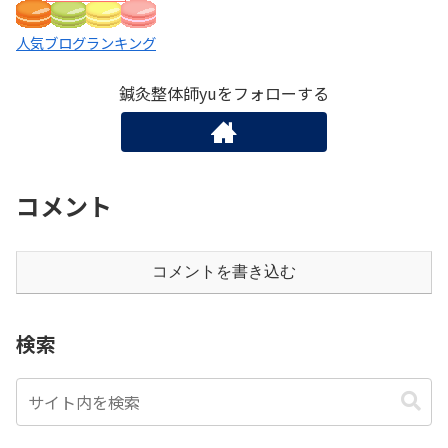
人気ブログランキング
鍼灸整体師yuをフォローする
コメント
コメントを書き込む
検索