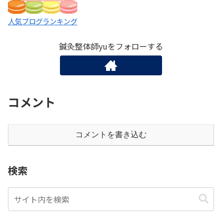
人気ブログランキング
鍼灸整体師yuをフォローする
コメント
コメントを書き込む
検索