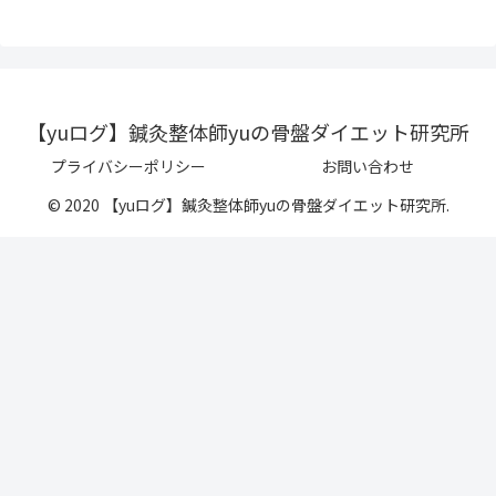
【yuログ】鍼灸整体師yuの骨盤ダイエット研究所
プライバシーポリシー
お問い合わせ
© 2020 【yuログ】鍼灸整体師yuの骨盤ダイエット研究所.