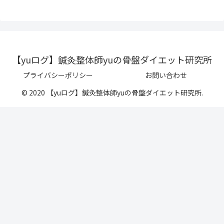
【yuログ】鍼灸整体師yuの骨盤ダイエット研究所
プライバシーポリシー
お問い合わせ
© 2020 【yuログ】鍼灸整体師yuの骨盤ダイエット研究所.