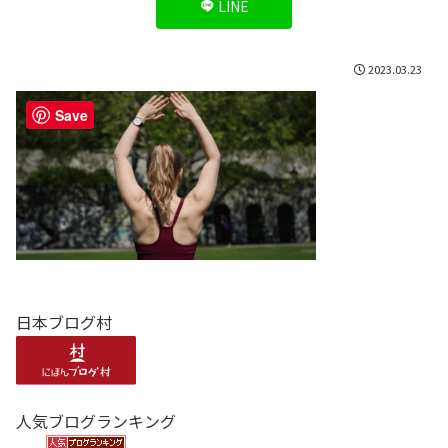
LINE
2023.03.23
Save
日本ブログ村
人気ブログランキング