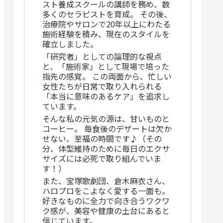
スト養成スクールの講師を務め、数
多くのセラピストを育成。 その後、
治療院やサロンで20年以上にわたる
施術経験を積み、現在のスタイルを
確立しました。
「研究者」としての論理的な視点
と、「施術家」として現場で培った
指先の感覚。 この両面から、忙しい
女性たちが日常で取り入れられる
「本当に意味のあるケア」を追求し
ています。
そんな私の元気の源は、甘いものと
コーヒー。 毎食後のデザートは欠か
せない、至福の時間です♪（その
分、体型維持のために毎日のエクサ
サイズには必死で取り組んでいま
す！）
また、宝塚歌劇団、倉木麻衣さん、
ハロプロをこよなく愛する一面も。
好きなものに全力で向き合うワクワ
ク感が、美容や健康の土台にあると
信じています。