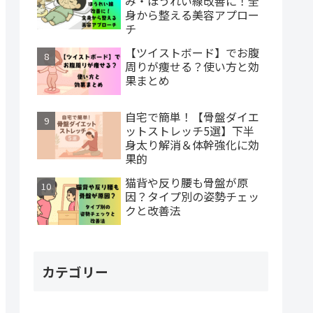
み・ほうれい線改善に！全
身から整える美容アプロー
チ
【ツイストボード】でお腹
周りが痩せる？使い方と効
果まとめ
自宅で簡単！【骨盤ダイエ
ットストレッチ5選】下半
身太り解消＆体幹強化に効
果的
猫背や反り腰も骨盤が原
因？タイプ別の姿勢チェッ
クと改善法
カテゴリー