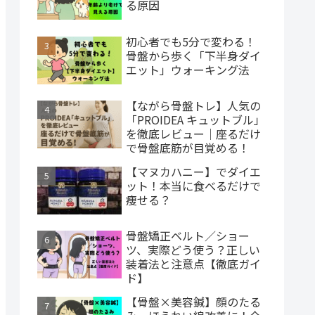
る原因
初心者でも5分で変わる！
骨盤から歩く「下半身ダイ
エット」ウォーキング法
【ながら骨盤トレ】人気の
「PROIDEA キュットブル」
を徹底レビュー｜座るだけ
で骨盤底筋が目覚める！
【マヌカハニー】でダイエ
ット！本当に食べるだけで
痩せる？
骨盤矯正ベルト／ショー
ツ、実際どう使う？正しい
装着法と注意点【徹底ガイ
ド】
【骨盤×美容鍼】顔のたる